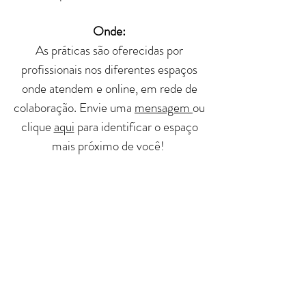
Onde:
As práticas são oferecidas por
profissionais nos diferentes espaços
onde atendem e online, em rede de
colaboração.
Envie uma
mensagem
ou
clique
aqui
para identificar o espaço
mais próximo de você!
Como
Por meio de Troca de saberes,
Atendimentos individuais e coletivos,
Palestras dinâmicas, Oficinas, Cursos
vivenciais, Grupos de estudos,
Jornadas, Cafés-consciência, Cine-
diálogos, Rodas de conversa, utilizando