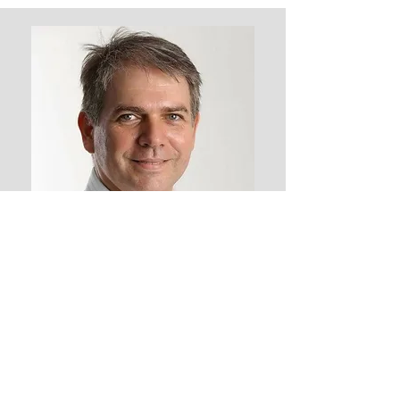
Atendimento com hora marcada
(71) 99141.1519
-
terapias.vibracionais@gmail.com