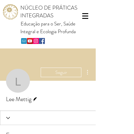
NÚCLEO DE PRÁTICAS
INTEGRADAS
Educação para o Ser, Saúde
Integral e Ecologia Profunda
Mais ações
Seguir
Lee Mettig
Escritor
Lee Mettig